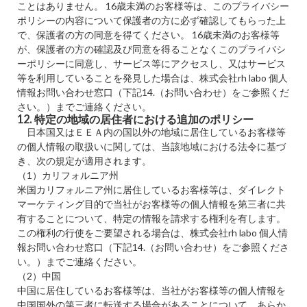
ことはありません。 16歳未満のお客様等は、このプライバシー
ポリシーの内容について保護者の方に必ず確認してもらった上
で、保護者の方の同意を得てください。 16歳未満のお客様等
が、保護者の方の確認及び同意を得ることなくこのプライバシ
ーポリシーに同意し、サービス等にアクセスし、又はサービス
等を利用していることを発見した場合は、株式会社rh labo 個人
情報お問い合わせ窓口（下記14.（お問い合わせ）をご参照くだ
さい。）までご連絡ください。
12. 特定の地域の居住者における追加のポリシー
日本国又はＥＥＡ内の国以外の地域に居住しているお客様等
の個人情報の取扱いに関しては、当該地域における法令に基づ
き、次の規定が適用されます。
（1）カリフォルニア州
米国カリフォルニア州に居住しているお客様等は、ダイレクト
マーケティング目的で当社がお客様等の個人情報を第三者に共
有することについて、特定の情報を請求する権利を有します。
この権利の行使をご要望される場合は、株式会社rh labo 個人情
報お問い合わせ窓口（下記14.（お問い合わせ）をご参照くださ
い。）までご連絡ください。
（2）中国
中国に居住しているお客様等は、当社がお客様等の個人情報を
中国国外の第三者に転送する場合があることについて、あらか