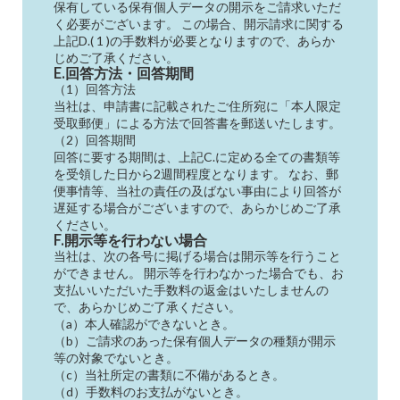
保有している保有個人データの開示をご請求いただ
く必要がございます。 この場合、開示請求に関する
上記D.( 1 )の手数料が必要となりますので、あらか
じめご了承ください。
E.回答方法・回答期間
（1）回答方法
当社は、申請書に記載されたご住所宛に「本人限定
受取郵便」による方法で回答書を郵送いたします。
（2）回答期間
回答に要する期間は、上記C.に定める全ての書類等
を受領した日から2週間程度となります。 なお、郵
便事情等、当社の責任の及ばない事由により回答が
遅延する場合がございますので、あらかじめご了承
ください。
F.開示等を行わない場合
当社は、次の各号に掲げる場合は開示等を行うこと
ができません。 開示等を行わなかった場合でも、お
支払いいただいた手数料の返金はいたしませんの
で、あらかじめご了承ください。
（a）本人確認ができないとき。
（b）ご請求のあった保有個人データの種類が開示
等の対象でないとき。
（c）当社所定の書類に不備があるとき。
（d）手数料のお支払がないとき。