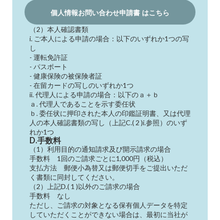
個人情報お問い合わせ申請書 はこちら
（2）本人確認書類
i. ご本人による申請の場合：以下のいずれか1つの写
し
- 運転免許証
- パスポート
- 健康保険の被保険者証
- 在留カードの写しのいずれか1つ
ii. 代理人による申請の場合：以下のａ＋ｂ
ａ. 代理人であることを示す委任状
ｂ. 委任状に押印された本人の印鑑証明書、又は代理
人の本人確認書類の写し（上記C.( 2 )i.参照）のいず
れか1つ
D.手数料
（1）利用目的の通知請求及び開示請求の場合
手数料 1回のご請求ごとに1,000円（税込）
支払方法 郵便小為替又は郵便切手をご提出いただ
く書類に同封してください。
（2）上記D.( 1 )以外のご請求の場合
手数料 なし
ただし、ご請求の対象となる保有個人データを特定
していただくことができない場合は、最初に当社が