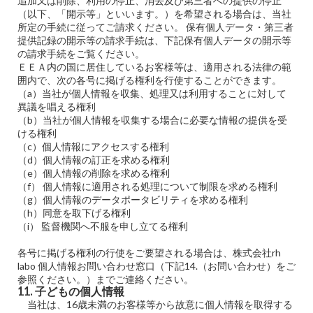
追加又は削除、利用の停止、消去及び第三者への提供の停止
（以下、「開示等」といいます。）を希望される場合は、当社
所定の手続に従ってご請求ください。 保有個人データ・第三者
提供記録の開示等の請求手続は、下記保有個人データの開示等
の請求手続をご覧ください。
ＥＥＡ内の国に居住しているお客様等は、適用される法律の範
囲内で、次の各号に掲げる権利を行使することができます。
（a）当社が個人情報を収集、処理又は利用することに対して
異議を唱える権利
（b）当社が個人情報を収集する場合に必要な情報の提供を受
ける権利
（c）個人情報にアクセスする権利
（d）個人情報の訂正を求める権利
（e）個人情報の削除を求める権利
（f） 個人情報に適用される処理について制限を求める権利
（g）個人情報のデータポータビリティを求める権利
（h）同意を取下げる権利
（i） 監督機関へ不服を申し立てる権利
各号に掲げる権利の行使をご要望される場合は、株式会社rh
labo 個人情報お問い合わせ窓口（下記14.（お問い合わせ）をご
参照ください。）までご連絡ください。
11. 子どもの個人情報
当社は、16歳未満のお客様等から故意に個人情報を取得する