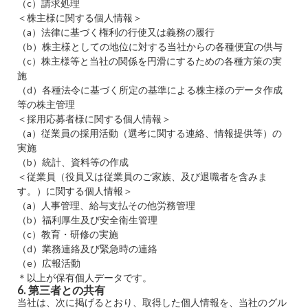
（c）請求処理
＜株主様に関する個人情報＞
（a）法律に基づく権利の行使又は義務の履行
（b）株主様としての地位に対する当社からの各種便宜の供与
（c）株主様等と当社の関係を円滑にするための各種方策の実
施
（d）各種法令に基づく所定の基準による株主様のデータ作成
等の株主管理
＜採用応募者様に関する個人情報＞
（a）従業員の採用活動（選考に関する連絡、情報提供等）の
実施
（b）統計、資料等の作成
＜従業員（役員又は従業員のご家族、及び退職者を含みま
す。）に関する個人情報＞
（a）人事管理、給与支払その他労務管理
（b）福利厚生及び安全衛生管理
（c）教育・研修の実施
（d）業務連絡及び緊急時の連絡
（e）広報活動
＊以上が保有個人データです。
6. 第三者との共有
当社は、次に掲げるとおり、取得した個人情報を、当社のグル