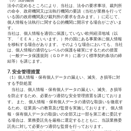
法令の定めるところにより、当社は、法令の要求事項、裁判所
の命令、政府機関又は法執行機関の要請（当社が業務を行って
いる国の政府機関及び裁判所の要求を含みます。）に応じて、
個人情報を法執行に関する公的機関に開示する場合がございま
す。
当社は、個人情報を適切に保護していない欧州経済地域（以
下、「ＥＥＡ」といいます。）外の国にある事業体に個人情報
を移転する場合があります。 そのような場合においても、当社
は、個人情報の適切なレベルの保護を確実にするための措置
（一般データ保護規則（ＧＤＰＲ）に基づく標準契約条項の締
結等）を講じます。
7. 安全管理措置
（1）個人情報・保有個人データの漏えい、滅失、き損等に対
する予防処置
当社は、個人情報・保有個人データの漏えい、滅失、き損等
を防止するため、必要かつ適切な安全管理措置を講じておりま
す。 また、個人情報・保有個人データの適切な取扱いを徹底す
るため、従業員への教育及び監督を実施しております。 個人情
報・保有個人データの取扱いの全部又は一部を第三者に委託す
る場合は、業務委託先を厳格に選定するとともに、当該業務委
託先に対して必要かつ適切な監督を行っております。