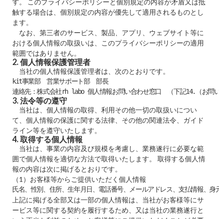
す。 このプライバシーポリシーと個別規定の内容が矛盾又は抵
触する場合は、個別規定の内容が優先して適用されるものとし
ます。
なお、第三者のサービス、製品、アプリ、ウェブサイト等に
おける個人情報の取扱いは、このプライバシーポリシーの適用
範囲ではありません。
2. 個人情報保護管理者
当社の個人情報保護管理者は、次のとおりです。
kit事業部　営業サポート部　部長

連絡先：株式会社rh labo 個人情報お問い合わせ窓口　（下記14.（お
3. 法令等の遵守
当社は、個人情報の取得、利用その他一切の取扱いについ
て、個人情報の保護に関する法律、その他の関連法令、ガイド
ライン等を遵守いたします。
4. 取得する個人情報
当社は、事業の内容及び規模を考慮し、業務遂行に必要な範
囲で個人情報を適切な方法で取得いたします。 取得する個人情
報の内容は次に掲げるとおりです。
（1）お客様等からご提供いただく個人情報
氏名、性別、住所、生年月日、電話番号、メールアドレス、支払情報、身
上記に掲げる全部又は一部の個人情報は、当社がお客様等にサ
ービス等に関する契約を履行するため、又は当社の業務遂行と