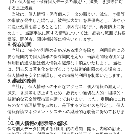
（2）個人情報・保有個人データの漏えい、滅失、き損等に対
する是正処置
当社は、個人情報・保有個人データの漏えい、滅失、き損等
の事故が発生した場合は、被害拡大防止を最優先とし、速やか
に是正処置を講じるとともに、原因究明を行い、再発防止に努
めます。 当該事故に関する情報については、必要な範囲でお客
様等、関係者、関係機関等に報告いたします。
8. 保存期間
当社は、法令で別段の定めがある場合を除き、利用目的に必
要な範囲内で個人情報の保存期間を定め、当該期間経過後又は
利用目的達成後は個人情報を遅滞なく消去いたします。 当社
は、消去又は匿名化を妨げるような技術的制限のある場合は、
個人情報を安全に保護し、その積極的利用を制限いたします。
9. 継続的改善
当社は、個人情報への不正なアクセス、個人情報の漏えい、
滅失、き損等を防止するため、必要かつ適切な人的・組織的・
技術的な安全管理措置を講じております。 また、定期的にこれ
らの安全管理措置を点検し、是正するプロセスを設定し、個人
情報保護マネジメントシステムの継続的な改善に努めておりま
す。
10. 個人情報の開示等の請求
保有個人データに関する利用目的の通知、開示、内容の訂正、