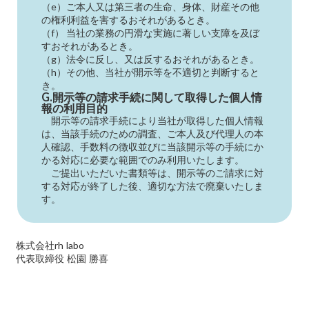
（e）ご本人又は第三者の生命、身体、財産その他
の権利利益を害するおそれがあるとき。
（f） 当社の業務の円滑な実施に著しい支障を及ぼ
すおそれがあるとき。
（g）法令に反し、又は反するおそれがあるとき。
（h）その他、当社が開示等を不適切と判断すると
き。
G.開示等の請求手続に関して取得した個人情
報の利用目的
開示等の請求手続により当社が取得した個人情報
は、当該手続のための調査、ご本人及び代理人の本
人確認、手数料の徴収並びに当該開示等の手続にか
かる対応に必要な範囲でのみ利用いたします。
ご提出いただいた書類等は、開示等のご請求に対
する対応が終了した後、適切な方法で廃棄いたしま
す。
株式会社rh labo
代表取締役 松園 勝喜