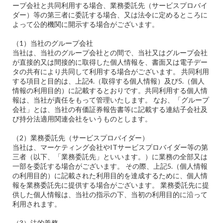
ープ会社と共同利用する場合、業務委託先（サービスプロバイ
ダー）等の第三者に委託する場合、又は法令に定めるところに
よって公的機関に開示する場合がございます。
（1）当社のグループ会社
当社は、当社のグループ会社との間で、当社又はグループ会社
が直接的又は間接的に取得した個人情報を、書面又は電子デー
タの共有により共同して利用する場合がございます。 共同利用
する項目と目的は、上記4.（取得する個人情報）及び5.（個人
情報の利用目的）に記載するとおりです。共同利用する個人情
報は、当社が責任をもって管理いたします。 なお、「グループ
会社」とは、当社の有価証券報告書等に記載する連結子会社及
び持分法適用関連会社をいうものとします。
（2）業務委託先（サービスプロバイダー）
当社は、マーケティング会社やITサービスプロバイダー等の第
三者（以下、「業務委託先」といいます。）に業務の全部又は
一部を委託する場合がございます。 その際、上記5.（個人情報
の利用目的）に記載された利用目的を達成するために、個人情
報を業務委託先に提供する場合がございます。 業務委託先に提
供した個人情報は、当社の指示の下、当初の利用目的に沿って
利用されます。
（3）法的義務